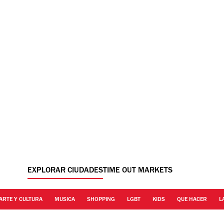
EXPLORAR CIUDADES
TIME OUT MARKETS
ARTE Y CULTURA
MUSICA
SHOPPING
LGBT
KIDS
QUE HACER
L