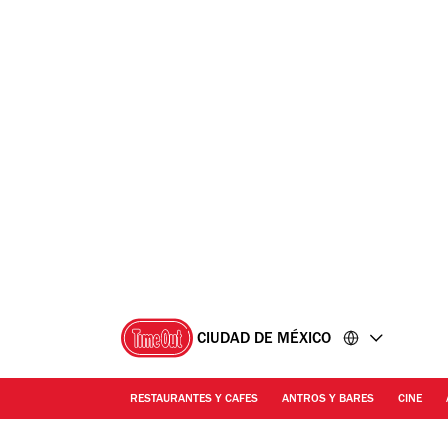
Ir
Ir
al
al
contenido
pie
de
página
CIUDAD DE MÉXICO
RESTAURANTES Y CAFES
ANTROS Y BARES
CINE