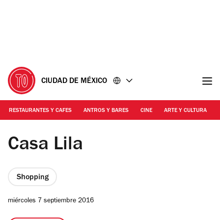
Ir
Ir
al
al
contenido
pie
de
página
CIUDAD DE MÉXICO
RESTAURANTES Y CAFES
ANTROS Y BARES
CINE
ARTE Y CULTURA
Foto: Bernardo Robredo
Casa Lila
Shopping
miércoles 7 septiembre 2016