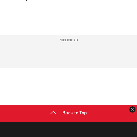
PUBLICIDAD
C
Back to Top