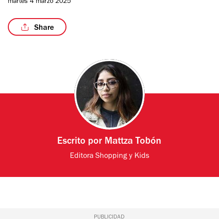
martes 4 marzo 2025
Share
/3
Escrito por
Mattza Tobón
Editora Shopping y Kids
PUBLICIDAD