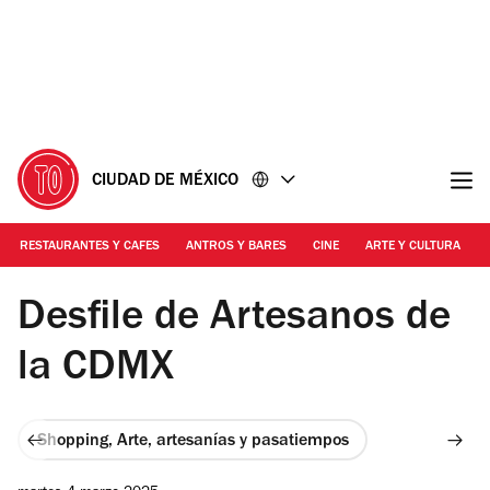
Ir
Ir
al
al
contenido
pie
de
página
CIUDAD DE MÉXICO
RESTAURANTES Y CAFES
ANTROS Y BARES
CINE
ARTE Y CULTURA
Foto: Cortesía
Desfile de Artesanos de
la CDMX
Shopping, Arte, artesanías y pasatiempos