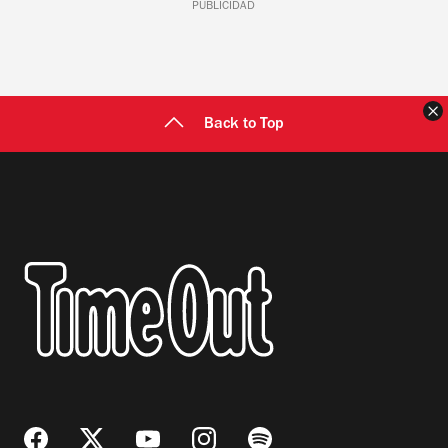
PUBLICIDAD
C
Back to Top