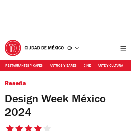
Ir
Ir
al
al
contenido
pie
de
página
CIUDAD DE MÉXICO
RESTAURANTES Y CAFES
ANTROS Y BARES
CINE
ARTE Y CULTURA
designweekmexico.com | design week mexico 2024 agenda
Reseña
Design Week México
2024
4