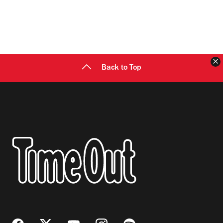
C
Back to Top