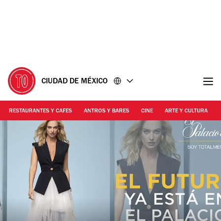
Ir
Ir
al
al
contenido
pie
de
página
CIUDAD DE MÉXICO
RESTAURANTES Y CAFES
ANTROS Y BARES
CINE
ARTE Y CULTURA