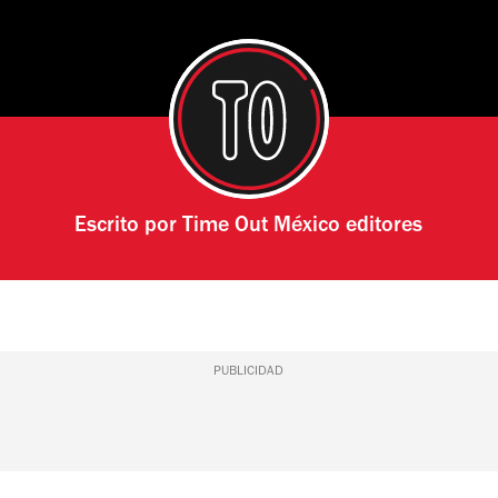
Escrito por
Time Out México editores
PUBLICIDAD