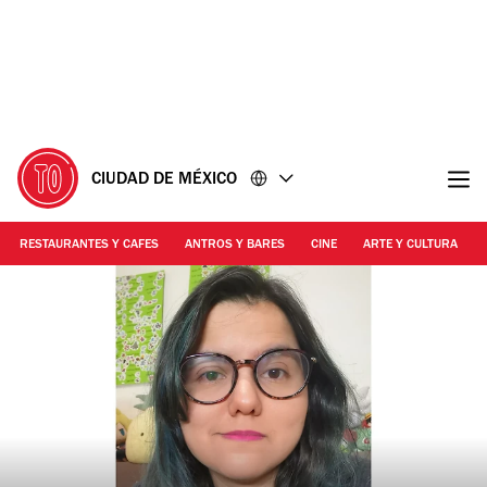
Ir
Ir
al
al
contenido
pie
de
página
CIUDAD DE MÉXICO
RESTAURANTES Y CAFES
ANTROS Y BARES
CINE
ARTE Y CULTURA