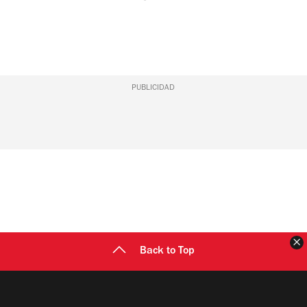
PUBLICIDAD
C
Back to Top