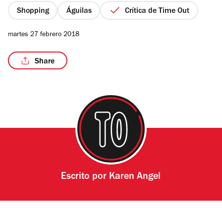
estrellas
Shopping
Águilas
Crítica de Time Out
martes 27 febrero 2018
/7
Share
Escrito por
Karen Angel