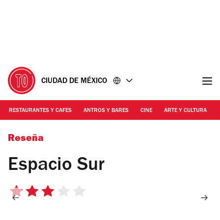
Ir
Ir
al
al
contenido
pie
de
página
CIUDAD DE MÉXICO
RESTAURANTES Y CAFES
ANTROS Y BARES
CINE
ARTE Y CULTURA
Foto: Cortesía Espacio Sur
Reseña
Espacio Sur
3
de
5