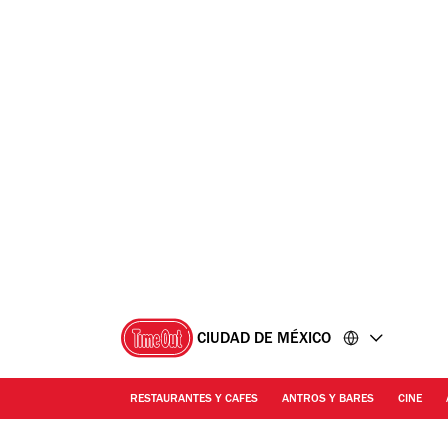
Ir
Ir
al
al
contenido
pie
de
página
CIUDAD DE MÉXICO
RESTAURANTES Y CAFES
ANTROS Y BARES
CINE