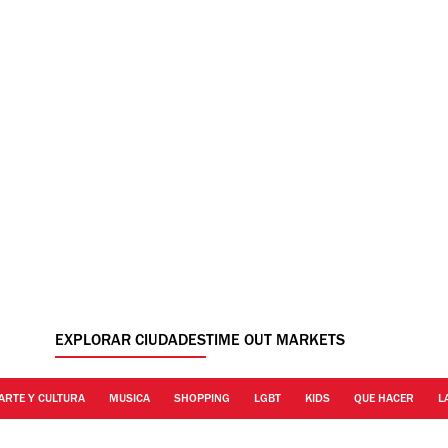
EXPLORAR CIUDADES
TIME OUT MARKETS
ARTE Y CULTURA
MUSICA
SHOPPING
LGBT
KIDS
QUE HACER
L