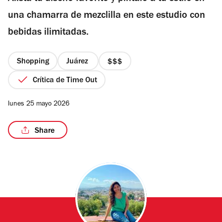
estrellas
una chamarra de mezclilla en este estudio con
bebidas ilimitadas.
/2
Shopping
Juárez
precio
3
Crítica de Time Out
de
4
lunes 25 mayo 2026
Share