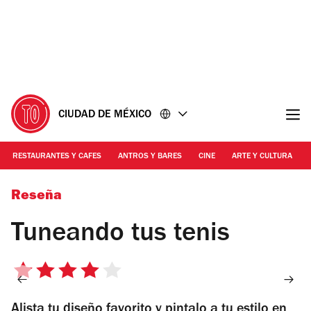
Ir
Ir
al
al
contenido
pie
de
página
CIUDAD DE MÉXICO
RESTAURANTES Y CAFES
ANTROS Y BARES
CINE
ARTE Y CULTURA
Foto: María Flores | Tuneando tus tenis
Reseña
Tuneando tus tenis
4
de
Alista tu diseño favorito y pintalo a tu estilo en
5