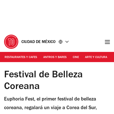
Ir
Ir
al
al
contenido
pie
de
página
CIUDAD DE MÉXICO
RESTAURANTES Y CAFES
ANTROS Y BARES
CINE
ARTE Y CULTURA
Foto: Cortesía
Festival de Belleza
Coreana
Euphoria Fest, el primer festival de belleza
coreana, regalará un viaje a Corea del Sur,