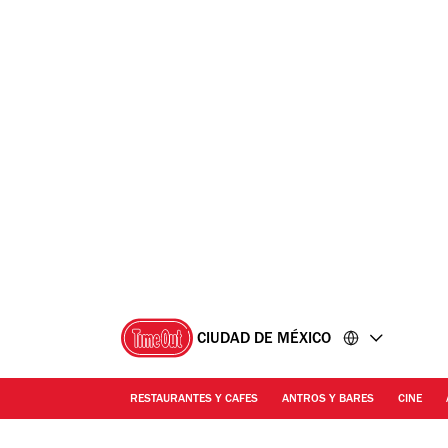
Ir
Ir
al
al
contenido
pie
de
página
CIUDAD DE MÉXICO
RESTAURANTES Y CAFES
ANTROS Y BARES
CINE