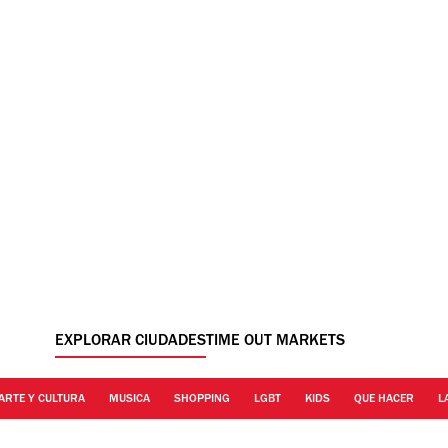
EXPLORAR CIUDADES
TIME OUT MARKETS
ARTE Y CULTURA
MUSICA
SHOPPING
LGBT
KIDS
QUE HACER
L