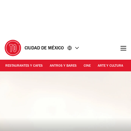
Ir
Ir
al
al
contenido
pie
de
página
CIUDAD DE MÉXICO
RESTAURANTES Y CAFES
ANTROS Y BARES
CINE
ARTE Y CULTURA