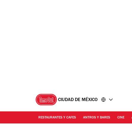
Ir
Ir
al
al
contenido
pie
de
página
CIUDAD DE MÉXICO
RESTAURANTES Y CAFES
ANTROS Y BARES
CINE