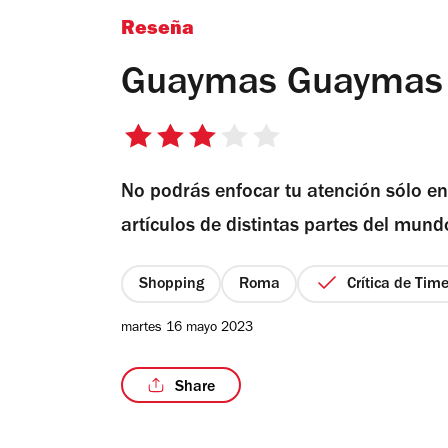
Reseña
Guaymas Guaymas
3
de
No podrás enfocar tu atención sólo en
5
estrellas
artículos de distintas partes del mun
Shopping
Roma
Crítica de Tim
martes 16 mayo 2023
Share