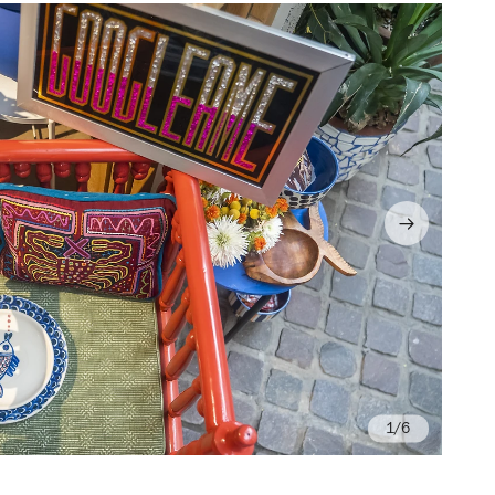
/6
Fo