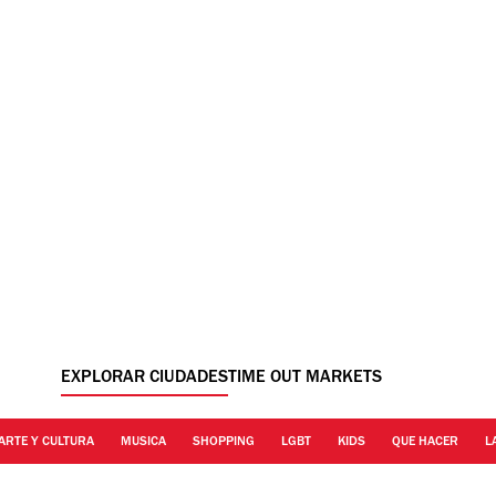
EXPLORAR CIUDADES
TIME OUT MARKETS
ARTE Y CULTURA
MUSICA
SHOPPING
LGBT
KIDS
QUE HACER
L