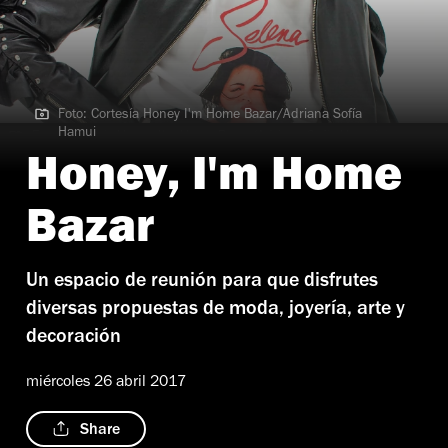
Foto: Cortesía Honey I'm Home Bazar/Adriana Sofía
Hamui
Foto: Cortesía Honey I'm Home Bazar/Adriana Sofía Hamui
Honey, I'm Home
Bazar
Un espacio de reunión para que disfrutes
diversas propuestas de moda, joyería, arte y
decoración
miércoles 26 abril 2017
Share