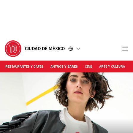
Ir
Ir
al
al
contenido
pie
de
página
CIUDAD DE MÉXICO
RESTAURANTES Y CAFES
ANTROS Y BARES
CINE
ARTE Y CULTURA