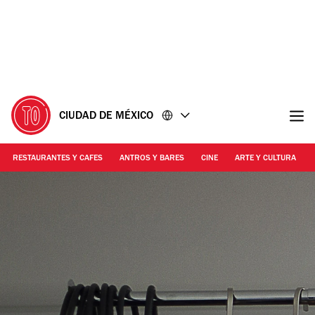
Ir
Ir
al
al
contenido
pie
de
página
CIUDAD DE MÉXICO
RESTAURANTES Y CAFES
ANTROS Y BARES
CINE
ARTE Y CULTURA