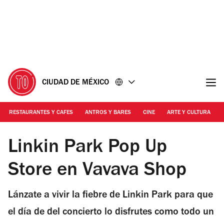
Ir
Ir
al
al
contenido
pie
de
página
CIUDAD DE MÉXICO
RESTAURANTES Y CAFES
ANTROS Y BARES
CINE
ARTE Y CULTURA
Foto: Cortesía
Linkin Park Pop Up
Store en Vavava Shop
Lánzate a vivir la fiebre de Linkin Park para que
el día de del concierto lo disfrutes como todo un