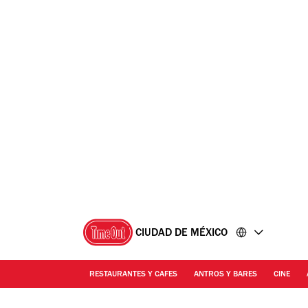
Ir
Ir
al
al
contenido
pie
de
página
CIUDAD DE MÉXICO
RESTAURANTES Y CAFES
ANTROS Y BARES
CINE