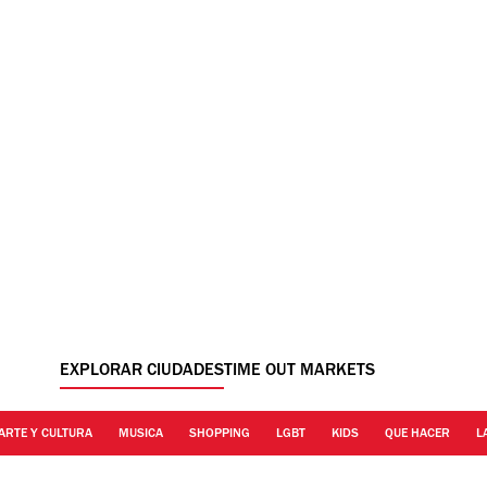
EXPLORAR CIUDADES
TIME OUT MARKETS
ARTE Y CULTURA
MUSICA
SHOPPING
LGBT
KIDS
QUE HACER
L