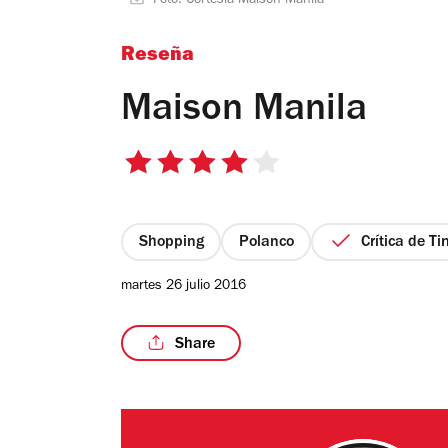
Foto: Cortesía Maison Manila
Reseña
Maison Manila
4
de
5
estrellas
Shopping
Polanco
Crítica de T
martes 26 julio 2016
Share