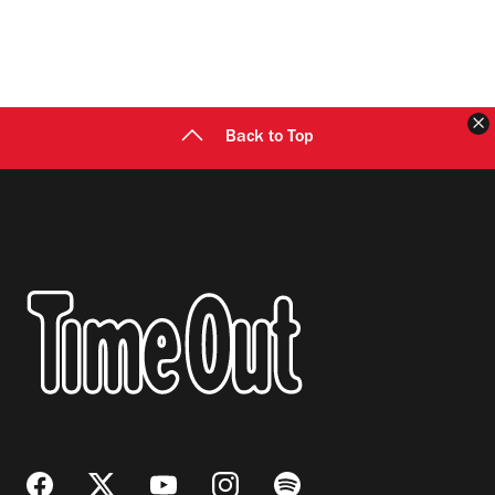
C
Back to Top