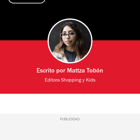
Escrito por
Mattza Tobón
Editora Shopping y Kids
PUBLICIDAD