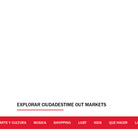
EXPLORAR CIUDADES
TIME OUT MARKETS
ARTE Y CULTURA
MUSICA
SHOPPING
LGBT
KIDS
QUE HACER
L