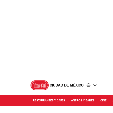
Ir
Ir
al
al
contenido
pie
de
página
CIUDAD DE MÉXICO
RESTAURANTES Y CAFES
ANTROS Y BARES
CINE