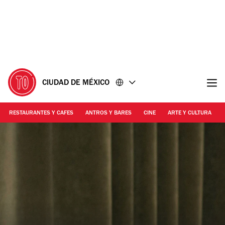
Ir
Ir
al
al
contenido
pie
de
página
CIUDAD DE MÉXICO
RESTAURANTES Y CAFES
ANTROS Y BARES
CINE
ARTE Y CULTURA