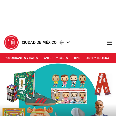
Ir
Ir
al
al
contenido
pie
de
página
CIUDAD DE MÉXICO
RESTAURANTES Y CAFES
ANTROS Y BARES
CINE
ARTE Y CULTURA