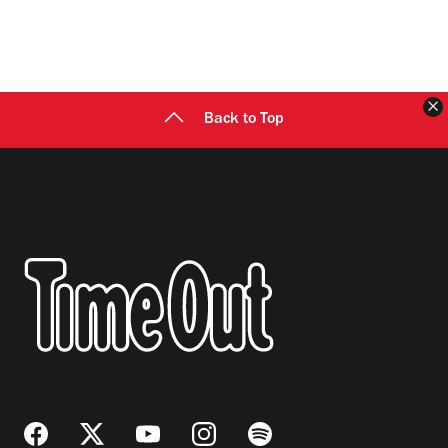
C
Back to Top