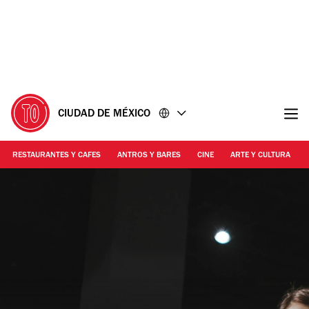
Ir
Ir
al
al
contenido
pie
de
página
CIUDAD DE MÉXICO
RESTAURANTES Y CAFES
ANTROS Y BARES
CINE
ARTE Y CULTURA