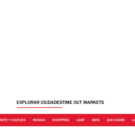
EXPLORAR CIUDADES
TIME OUT MARKETS
ARTE Y CULTURA
MUSICA
SHOPPING
LGBT
KIDS
QUE HACER
L