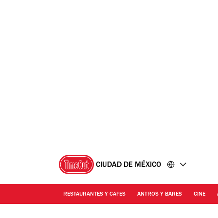
Ir
Ir
al
al
contenido
pie
de
página
CIUDAD DE MÉXICO
RESTAURANTES Y CAFES
ANTROS Y BARES
CINE