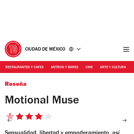
Ir
Ir
al
al
contenido
pie
de
página
CIUDAD DE MÉXICO
RESTAURANTES Y CAFES
ANTROS Y BARES
CINE
ARTE Y CULTURA
Foto: Ale Carbajal | Motional Muse
Reseña
Motional Muse
4
de
Sensualidad, libertad y empoderamiento, así
5