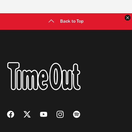
C
Back to Top