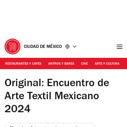
Ir
Ir
al
al
contenido
pie
de
página
CIUDAD DE MÉXICO
RESTAURANTES Y CAFES
ANTROS Y BARES
CINE
ARTE Y CULTURA
Foto: Cortesía Encuentro de Arte Textil Mexicano
Original: Encuentro de
Arte Textil Mexicano
2024