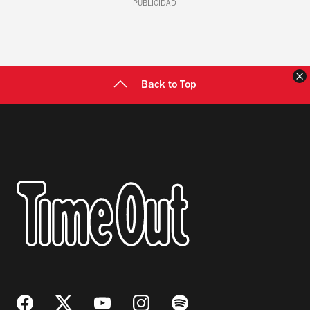
PUBLICIDAD
C
Back to Top