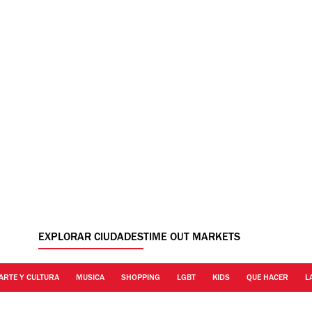
EXPLORAR CIUDADES
TIME OUT MARKETS
ARTE Y CULTURA
MUSICA
SHOPPING
LGBT
KIDS
QUE HACER
L