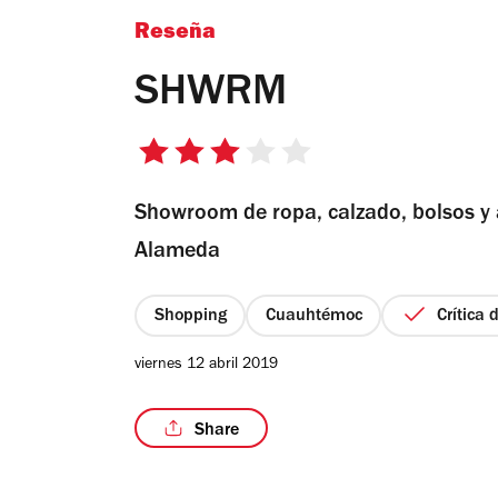
Reseña
SHWRM
3
de
Showroom de ropa, calzado, bolsos y 
5
estrellas
Alameda
Shopping
Cuauhtémoc
Crítica 
viernes 12 abril 2019
Share