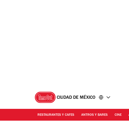
Ir
Ir
al
al
contenido
pie
de
página
CIUDAD DE MÉXICO
RESTAURANTES Y CAFES
ANTROS Y BARES
CINE