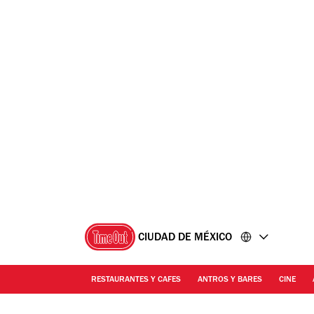
Ir
Ir
al
al
contenido
pie
de
página
CIUDAD DE MÉXICO
RESTAURANTES Y CAFES
ANTROS Y BARES
CINE