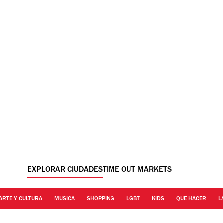
EXPLORAR CIUDADES
TIME OUT MARKETS
ARTE Y CULTURA
MUSICA
SHOPPING
LGBT
KIDS
QUE HACER
L