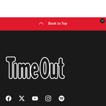
C
Back to Top