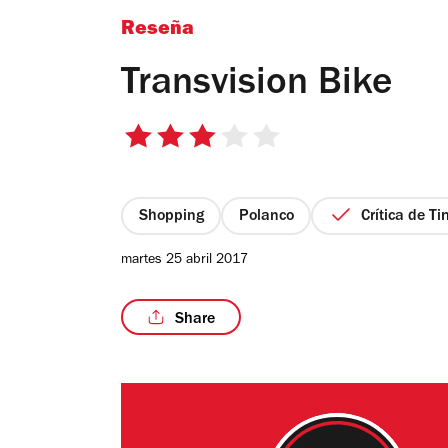
Reseña
Transvision Bike
3
de
5
estrellas
Shopping
Polanco
Crítica de T
martes 25 abril 2017
Share