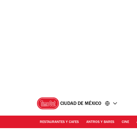
Ir
Ir
al
al
contenido
pie
de
página
CIUDAD DE MÉXICO
RESTAURANTES Y CAFES
ANTROS Y BARES
CINE