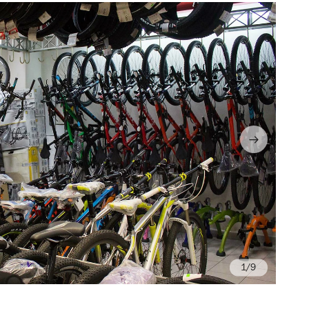
/9
Fo