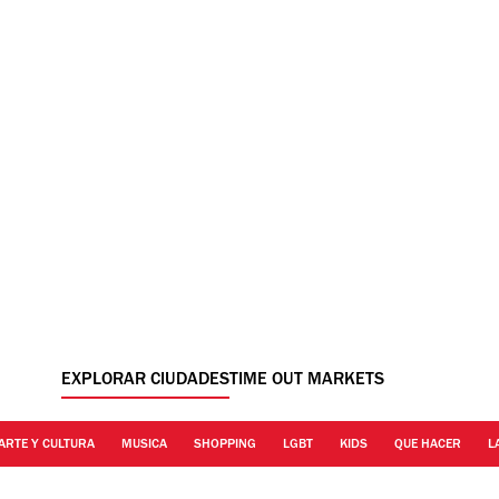
EXPLORAR CIUDADES
TIME OUT MARKETS
ARTE Y CULTURA
MUSICA
SHOPPING
LGBT
KIDS
QUE HACER
L