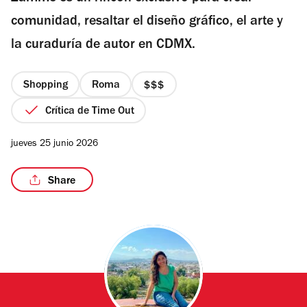
estrellas
comunidad, resaltar el diseño gráfico, el arte y
la curaduría de autor en CDMX.
/3
Shopping
Roma
precio
3
Crítica de Time Out
de
4
jueves 25 junio 2026
Share