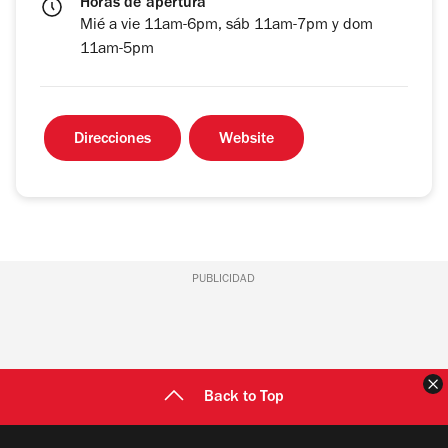
Horas de apertura
Mié a vie 11am-6pm, sáb 11am-7pm y dom
11am-5pm
Direcciones
Website
PUBLICIDAD
C
Back to Top