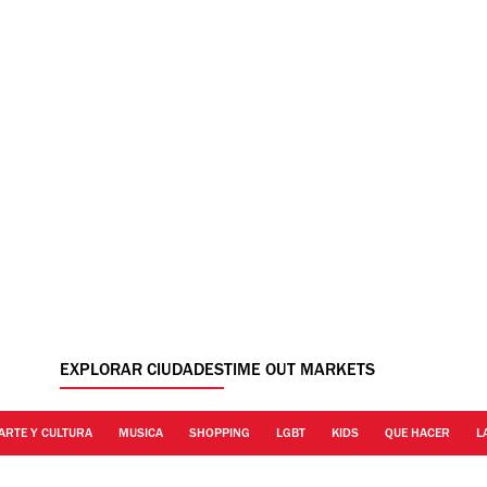
EXPLORAR CIUDADES
TIME OUT MARKETS
ARTE Y CULTURA
MUSICA
SHOPPING
LGBT
KIDS
QUE HACER
L