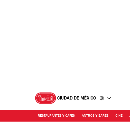
Ir
Ir
al
al
contenido
pie
de
página
CIUDAD DE MÉXICO
RESTAURANTES Y CAFES
ANTROS Y BARES
CINE