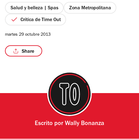
5
estrellas
Salud y belleza | Spas
Zona Metropolitana
Crítica de Time Out
martes 29 octubre 2013
Share
Escrito por
Wally Bonanza