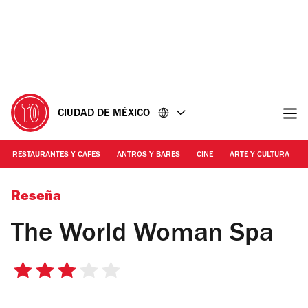
Ir
Ir
al
al
contenido
pie
de
página
CIUDAD DE MÉXICO
RESTAURANTES Y CAFES
ANTROS Y BARES
CINE
ARTE Y CULTURA
Alejandra Carbajal
Reseña
The World Woman Spa
3
de