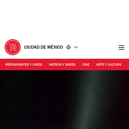
Ir
Ir
al
al
contenido
pie
de
página
CIUDAD DE MÉXICO
RESTAURANTES Y CAFES
ANTROS Y BARES
CINE
ARTE Y CULTURA