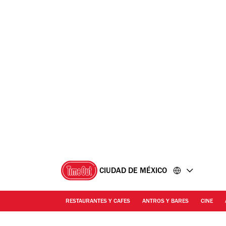
Ir
Ir
al
al
contenido
pie
de
página
CIUDAD DE MÉXICO
RESTAURANTES Y CAFES
ANTROS Y BARES
CINE