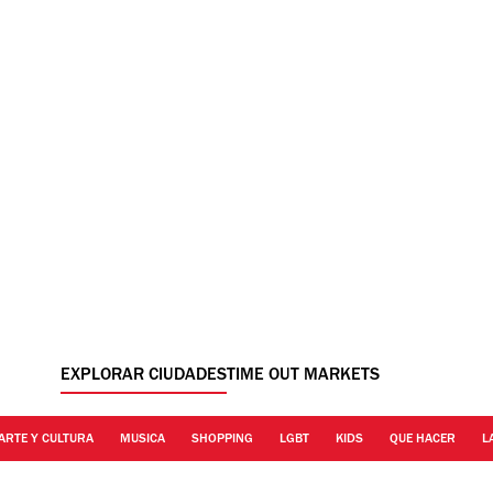
EXPLORAR CIUDADES
TIME OUT MARKETS
ARTE Y CULTURA
MUSICA
SHOPPING
LGBT
KIDS
QUE HACER
L