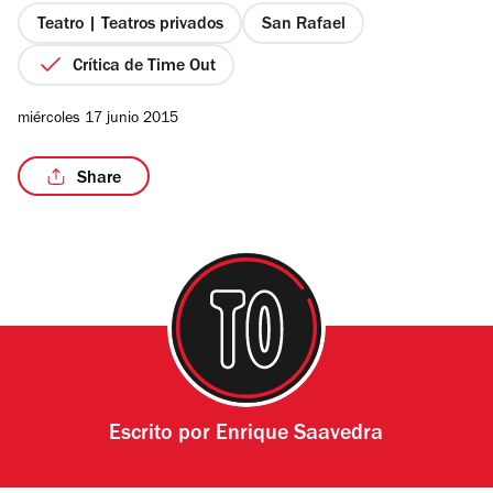
estrellas
Teatro | Teatros privados
San Rafael
Crítica de Time Out
/6
miércoles 17 junio 2015
Share
Escrito por
Enrique Saavedra