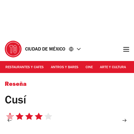
Ir
Ir
al
al
contenido
pie
de
página
CIUDAD DE MÉXICO
RESTAURANTES Y CAFES
ANTROS Y BARES
CINE
ARTE Y CULTURA
Foto: Alejandra Carbajal
Reseña
Cusí
4
de
5