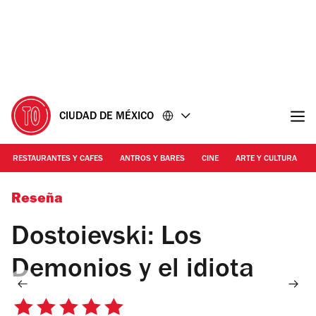
Ir
Ir
al
al
contenido
pie
de
página
CIUDAD DE MÉXICO
RESTAURANTES Y CAFES
ANTROS Y BARES
CINE
ARTE Y CULTURA
Foto: Cortesía Zoombie Films
Reseña
Dostoievski: Los
Demonios y el idiota
5