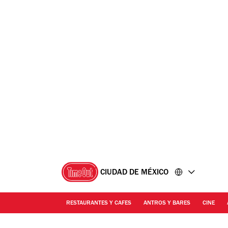
Ir
Ir
al
al
contenido
pie
de
página
CIUDAD DE MÉXICO
RESTAURANTES Y CAFES
ANTROS Y BARES
CINE