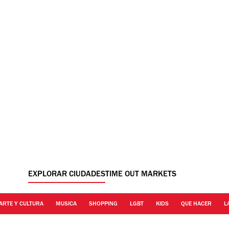
EXPLORAR CIUDADES
TIME OUT MARKETS
ARTE Y CULTURA
MUSICA
SHOPPING
LGBT
KIDS
QUE HACER
L