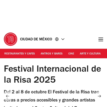
Ir
Ir
al
al
contenido
pie
de
página
CIUDAD DE MÉXICO
RESTAURANTES Y CAFES
ANTROS Y BARES
CINE
ARTE Y CULTURA
Foto: Cortesía
Festival Internacional de
la Risa 2025
Del 2 al 8 de octubre El Festival de la Risa trae
obras a precios accesibles y grandes artistas