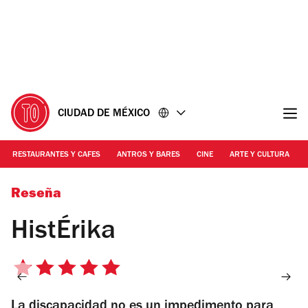
Ir
Ir
al
al
contenido
pie
de
página
CIUDAD DE MÉXICO
RESTAURANTES Y CAFES
ANTROS Y BARES
CINE
ARTE Y CULTURA
Foto: Cortesía
Reseña
HistÉrika
5
de
La discapacidad no es un impedimento para
5