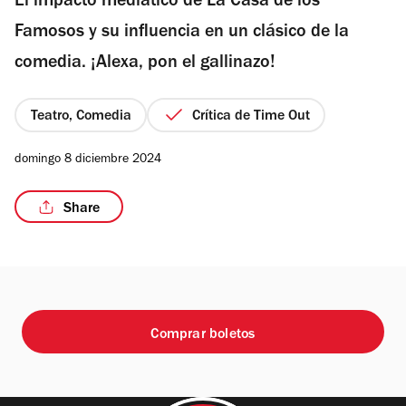
El impacto mediatico de La Casa de los
5
estrellas
Famosos y su influencia en un clásico de la
comedia. ¡Alexa, pon el gallinazo!
Teatro, Comedia
Crítica de Time Out
domingo 8 diciembre 2024
Share
Comprar boletos