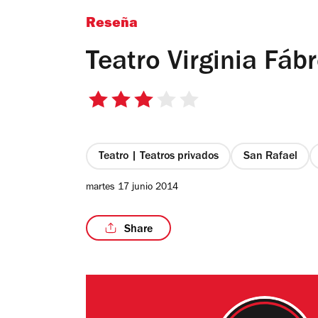
Reseña
Teatro Virginia Fáb
3
de
5
estrellas
Teatro | Teatros privados
San Rafael
martes 17 junio 2014
Share