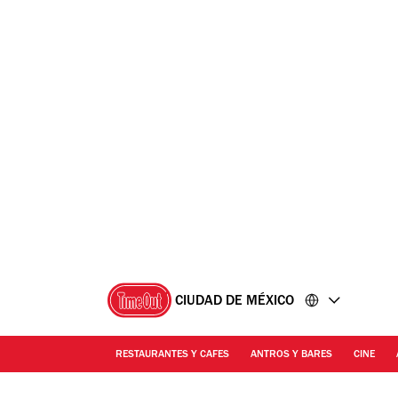
Ir
Ir
al
al
contenido
pie
de
página
CIUDAD DE MÉXICO
RESTAURANTES Y CAFES
ANTROS Y BARES
CINE