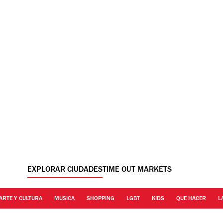
EXPLORAR CIUDADES
TIME OUT MARKETS
ARTE Y CULTURA
MUSICA
SHOPPING
LGBT
KIDS
QUE HACER
L