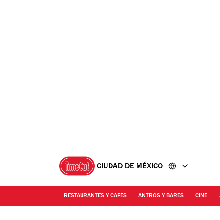
Ir
Ir
al
al
contenido
pie
de
página
CIUDAD DE MÉXICO
RESTAURANTES Y CAFES
ANTROS Y BARES
CINE