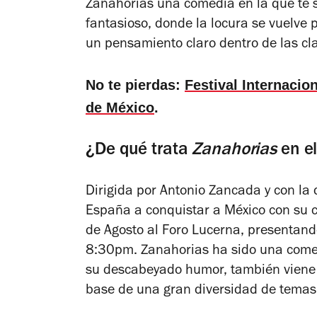
Zanahorias
una comedia en la que te 
fantasioso, donde la locura se vuelve pa
un pensamiento claro dentro de las cla
No te pierdas:
Festival Internaci
de México
.
¿De qué trata
Zanahorias
en el
Dirigida por Antonio Zancada y c
on la
España a conquistar a México con su cr
de Agosto al Foro Lucerna, presentand
8:30pm.
Zanahorias
ha sido una comed
su descabeyado humor, también viene 
base de una gran diversidad de temas s