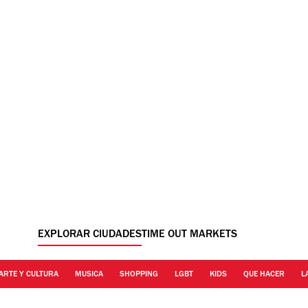
EXPLORAR CIUDADES
TIME OUT MARKETS
ARTE Y CULTURA
MUSICA
SHOPPING
LGBT
KIDS
QUE HACER
L