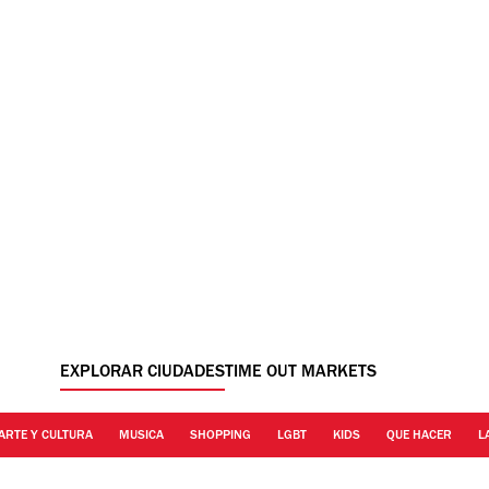
EXPLORAR CIUDADES
TIME OUT MARKETS
ARTE Y CULTURA
MUSICA
SHOPPING
LGBT
KIDS
QUE HACER
L