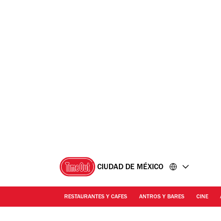
Ir
Ir
al
al
contenido
pie
de
página
CIUDAD DE MÉXICO
RESTAURANTES Y CAFES
ANTROS Y BARES
CINE