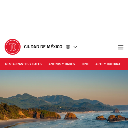
Ir
Ir
al
al
contenido
pie
de
página
CIUDAD DE MÉXICO
RESTAURANTES Y CAFES
ANTROS Y BARES
CINE
ARTE Y CULTURA