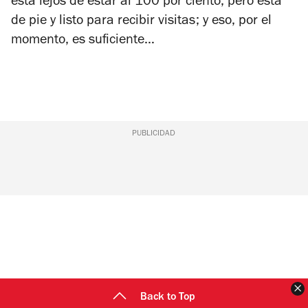
está lejos de estar al 100 por ciento, pero está
de pie y listo para recibir visitas; y eso, por el
momento, es suficiente…
PUBLICIDAD
C
Back to Top