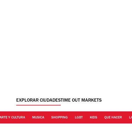
EXPLORAR CIUDADES
TIME OUT MARKETS
ARTE Y CULTURA
MUSICA
SHOPPING
LGBT
KIDS
QUE HACER
L