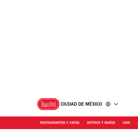
Ir
Ir
al
al
contenido
pie
de
página
CIUDAD DE MÉXICO
RESTAURANTES Y CAFES
ANTROS Y BARES
CINE