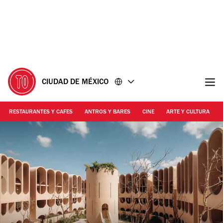
Ir
Ir
al
al
contenido
pie
de
página
CIUDAD DE MÉXICO
RESTAURANTES Y CAFES
ANTROS Y BARES
CINE
ARTE Y CULTURA