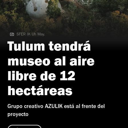
SFER IK Uh May.
SFER IK Uh May. | SFER IK Uh May.
Tulum tendrá
museo al aire
libre de 12
hectáreas
Grupo creativo AZULIK está al frente del
proyecto